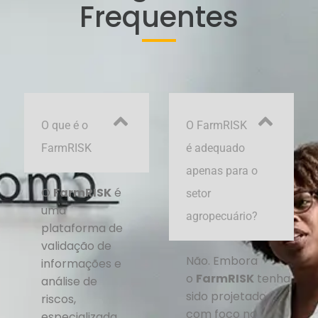
Frequentes
O que é o
O FarmRISK
FarmRISK
é adequado
apenas para o
O
FarmRISK
é
setor
uma
agropecuário?
plataforma de
validação de
Não. Embora
informações e
o
FarmRISK
tenha
análise de
sido projetado
riscos,
com foco no
especializada