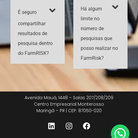
Há algum
É seguro
limite no
compartilhar
número de
resultados de
pesquisas que
pesquisa dentro
posso realizar no
do FarmRISK?
FarmRisk?
Avenida Mauá, 1448 – Salas 207/208/209
Centro Empresarial Monterosso
Maringá – PR | CEP: 87050-020