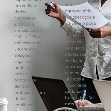
setor
em verificar
agropecuário,
dados
sua aplicação é
financeiros,
ampla. Ele pode
jurídicos e
ser usado por
imobiliários de
empresas de
CNPJs, CPFs e
diversos
imóveis rurais.
setores que
Ele oferece
necessitam de
soluções
validação de
seguras para a
informações
análise de
financeiras,
crédito rural e a
jurídicas e
tomada de
imobiliárias,
decisões
ajudando a
embasadas em
tomar decisões
dados
mais seguras e
confiáveis.
embasadas.